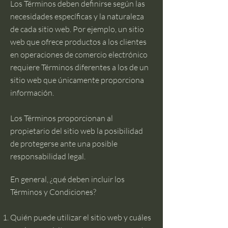
Los Términos deben definirse según las
necesidades específicas y la naturaleza
de cada sitio web. Por ejemplo, un sitio
web que ofrece productos a los clientes
en operaciones de comercio electrónico
requiere Términos diferentes a los de un
sitio web que únicamente proporciona
información.
Los Términos proporcionan al
propietario del sitio web la posibilidad
de protegerse ante una posible
responsabilidad legal.
En general, ¿qué deben incluir los
Términos y Condiciones?
Quién puede utilizar el sitio web y cuáles