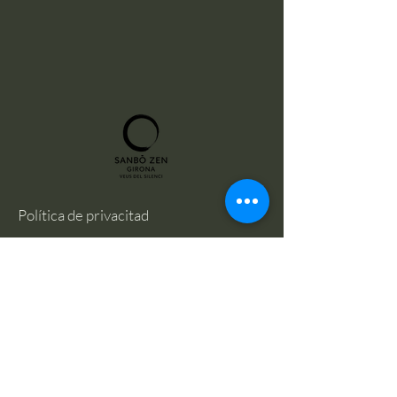
Política de privacitad
Térmes i condicions
© 2025 Creat per Associació Escola
Sanbo Zen de Girona
Email:
alex@calmm.cat
Menú