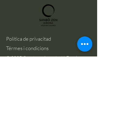
Política de privacitad
Térmes i condicions
© 2025 Creat per Associació Escola
Sanbo Zen de Girona
Email:
alex@calmm.cat
Menú
Inici
Qui som ?
Per què meditar ?
Activitats