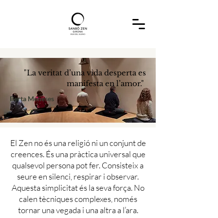
"La veritat d’una vida desperta es
manifesta en l’amor."
Berta Meneses
El Zen no és una religió ni un conjunt de
creences. És una pràctica universal que
qualsevol persona pot fer. Consisteix a
seure en silenci, respirar i observar.
Aquesta simplicitat és la seva força. No
calen tècniques complexes, només
tornar una vegada i una altra a l’ara.