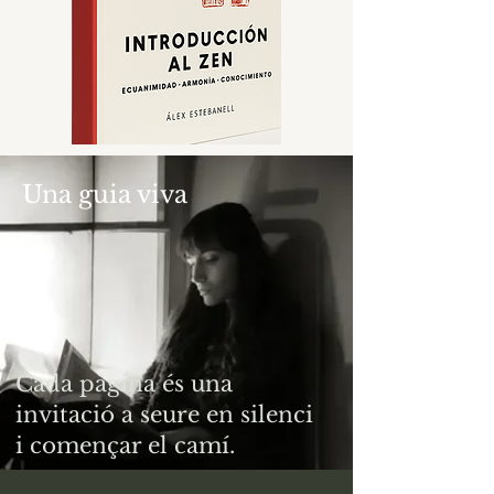
Una guia viva
Cada pàgina és una
invitació a seure en silenci
i començar el camí.