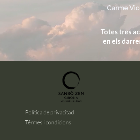
Carme Vi
Totes tres a
en els darre
Política de privacitad
Térmes i condicions