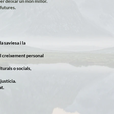
per deixar un món millor.
futures.
a saviesa i la
 el creixement personal
urals o socials,
justícia.
at.