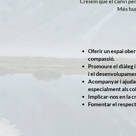
Creiem que el canvi pers
Més hum
Oferir un espai obert
compassió.
Promoure el diàleg i
i el desenvolupamen
Acompanyar i ajudar
especialment als col
Implicar-nos en la cr
Fomentar el respecte 
San