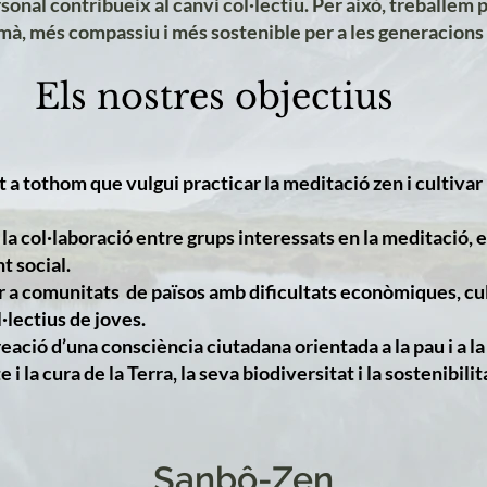
onal contribueix al canvi col·lectiu. Per això, treballem 
à, més compassiu i més sostenible per a les generacions 
Els nostres objectius
 a tothom que vulgui practicar la meditació zen i cultivar l
 la col·laboració entre grups interessats en la meditació,
t social.
 a comunitats de països amb dificultats econòmiques, cult
·lectius de joves.
eació d’una consciència ciutadana orientada a la pau i a la 
i la cura de la Terra, la seva biodiversitat i la sostenibilit
bô-Zen