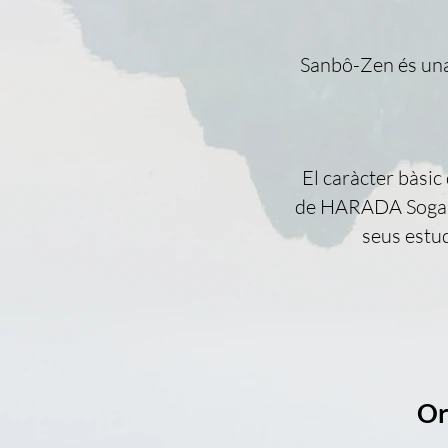
Sanbô-Zen és un
El caràcter bàsic 
de HARADA Sogaku
seus estu
Or