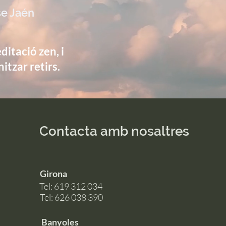
e Jaén
itació zen, i
itzar retirs.
Contacta amb nosaltres
Girona
Tel: ‭619 312 034‬
Tel: 626 038 390
Banyoles