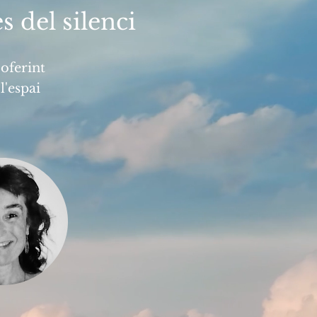
s del silenci
oferint
l'espai