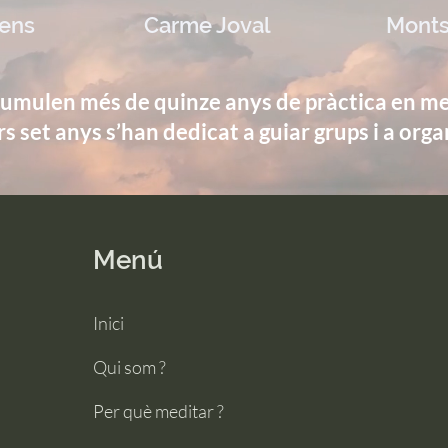
cens
Carme Joval
Monts
cumulen més de quinze anys de pràctica en med
rs set anys s’han dedicat a guiar grups i a organ
Menú
Inici
Qui som ?
Per què meditar ?