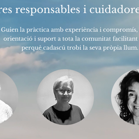
res responsables i cuidadore
Guien la pràctica amb experiència i compromís, 
orientació i suport a tota la comunitat facilitant 
perquè cadascú trobi la seva pròpia llum.