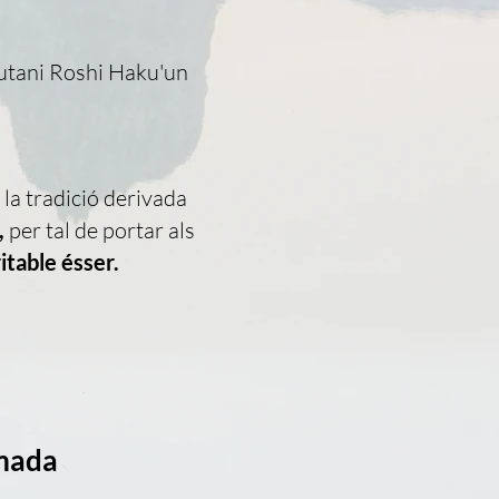
sutani Roshi Haku'un
 la tradició derivada
,
per tal de portar als
itable ésser.
amada