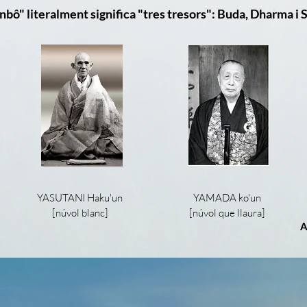
nbô" literalment significa "tres tresors": Buda, Dharma i 
YASUTANI Haku'un
YAMADA ko'un
[núvol blanc]
[núvol que llaura]
A