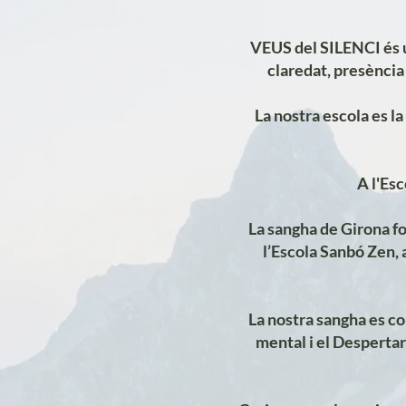
VEUS del SILENCI és 
claredat, presència 
​La nostra escola es la
A l'Es
La sangha de Girona fo
l’Escola Sanbó Zen, 
​La nostra sangha es c
mental i el Despertar