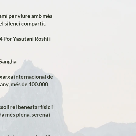
amí per viure amb més
el silenci compartit.
4 Por Yasutani Roshi i
 Sangha
 xarxa internacional de
a any, més de 100.000
lir el benestar físic i
da més plena, serena i