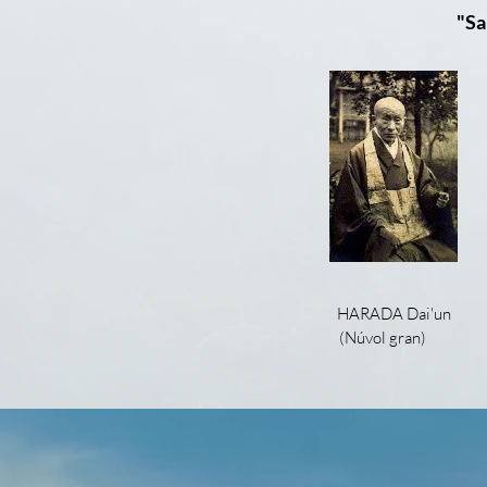
"Sa
HARADA Dai'un
(Núvol gran)