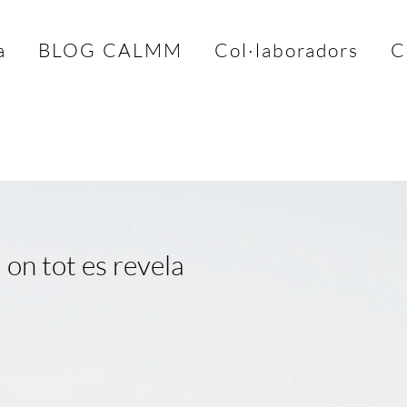
a
BLOG CALMM
Col·laboradors
C
 on tot es revela