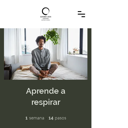
Aprende a
respirar
1 semana
14 pasos
semana
pasos
1
14