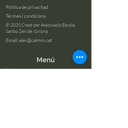
Política de privacitad
Térmes i condicions
© 2025 Creat per Associació Escola
Sanbo Zen de Girona
Email:
alex@calmm.cat
Menú
Inici
Qui som ?
Per què meditar ?
Activitats
Pràctica
Blog
Meditacio a Girona